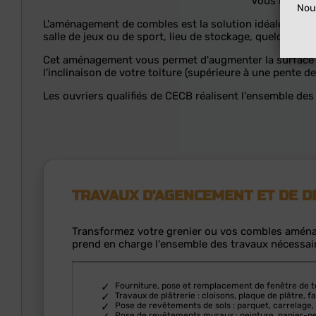
Vous manquez
Nous
L'aménagement de combles est la solution idéale pour 
salle de jeux ou de sport, lieu de stockage, quelque so
Cet aménagement vous permet d'augmenter la surface ha
l'inclinaison de votre toiture (supérieure à une pente d
Les ouvriers qualifiés de CECB réalisent l'ensemble des
TRAVAUX D'AGENCEMENT ET DE 
Transformez votre grenier ou vos combles aménag
prend en charge l'ensemble des travaux nécessair
Fourniture, pose et remplacement de fenêtre de t
Travaux de plâtrerie : cloisons, plaque de plâtre, f
Pose de revêtements de sols : parquet, carrelage,
Pose de revêtements muraux : peinture, papier-pein