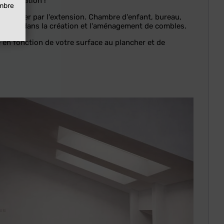
 habitation !
embre
s passer par l'extension. Chambre d'enfant, bureau,
 sérieux dans la création et l'aménagement de combles.
en fonction de votre surface au plancher et de